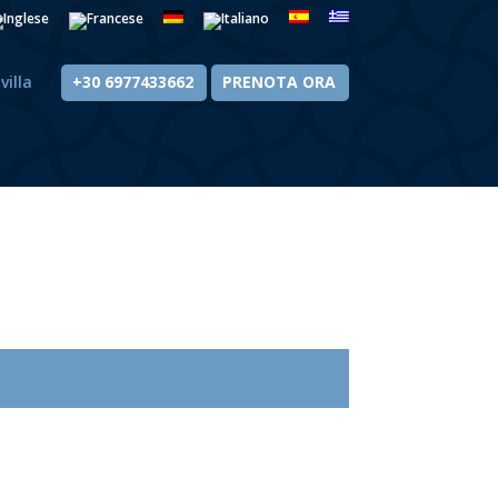
villa
+30 6977433662
PRENOTA ORA