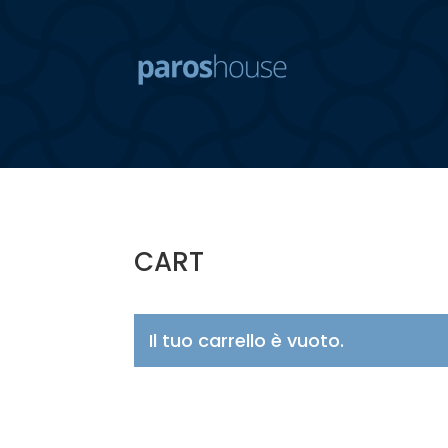
CART
Il tuo carrello è vuoto.
Ritorna al negozio